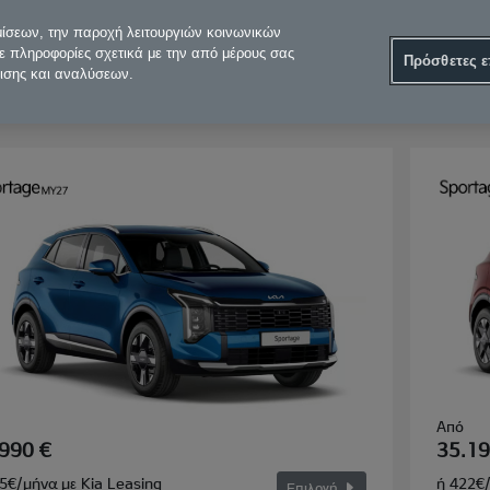
μίσεων, την παροχή λειτουργιών κοινωνικών
ε πληροφορίες σχετικά με την από μέρους σας
Πρόσθετες ε
μισης και αναλύσεων.
νητήρας
3. Έκδοση
4. Εξ
Από
990 €
35.19
5€/μήνα με Kia Leasing
ή 422€/
Επιλογή