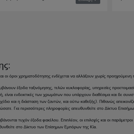
ης:
ά και οι όροι χρηματοδότησης ενδέχεται να αλλάξουν χωρίς προηγούμενη
ριλαμβάνουν έξοδα ταξινόμησης, τελών κυκλοφορίας, υπηρεσίες προετοιμασ
ή, είναι ενδεικτικές των χρωμάτων που υπάρχουν διαθέσιμα και δε συν
σχέδιο και η διάσταση των ζαντών, και ούτω καθεξής). Πιθανώς απεικονίζ
ώσατε. Για περισσότερες πληροφορίες απευθυνθείτε στο Δίκτυο Επισήμ
άνονται τυχόν έξοδα φακέλου. Επιπλέον, οι επιλογές και οι παράμετροι
ευθυνθείτε στο Δίκτυο των Επίσημων Εμπόρων της Kia.