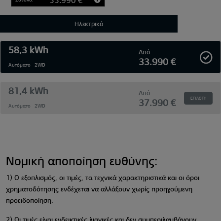
Ηλεκτρικό
58,3 kWh
Από
33.990 €
Αυτόματο
2WD
81,4 kWh
Από
ΕΠΙΛΟΓΉ
37.990 €
Αυτόματο
2WD
Νομική αποποίηση ευθύνης:
1) Ο εξοπλισμός, οι τιμές, τα τεχνικά χαρακτηριστικά και οι όροι
χρηματοδότησης ενδέχεται να αλλάξουν χωρίς προηγούμενη
προειδοποίηση.
2) Οι τιμές είναι ενδεικτικές λιανικές και δεν συμπεριλαμβάνουν