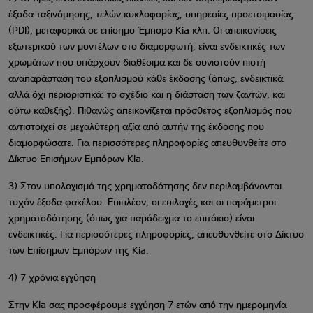
έξοδα ταξινόμησης, τελών κυκλοφορίας, υπηρεσίες προετοιμασίας
(PDI), μεταφορικά σε επίσημο Έμπορο Kia κλπ. Οι απεικονίσεις
εξωτερικού των μοντέλων στο διαμορφωτή, είναι ενδεικτικές των
χρωμάτων που υπάρχουν διαθέσιμα και δε συνιστούν πιστή
αναπαράσταση του εξοπλισμού κάθε έκδοσης (όπως, ενδεικτικά
αλλά όχι περιοριστικά: το σχέδιο και η διάσταση των ζαντών, και
ούτω καθεξής). Πιθανώς απεικονίζεται πρόσθετος εξοπλισμός που
αντιστοιχεί σε μεγαλύτερη αξία από αυτήν της έκδοσης που
διαμορφώσατε. Για περισσότερες πληροφορίες απευθυνθείτε στο
Δίκτυο Επισήμων Εμπόρων Kia.
3) Στον υπολογισμό της χρηματοδότησης δεν περιλαμβάνονται
τυχόν έξοδα φακέλου. Επιπλέον, οι επιλογές και οι παράμετροι
χρηματοδότησης (όπως για παράδειγμα το επιτόκιο) είναι
ενδεικτικές. Για περισσότερες πληροφορίες, απευθυνθείτε στο Δίκτυο
των Επίσημων Εμπόρων της Kia.
4) 7 χρόνια εγγύηση
Στην Kia σας προσφέρουμε εγγύηση 7 ετών από την ημερομηνία